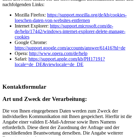
nachfolgenden Links:
Mozilla Firefox:
https://support.mozilla.org/de/kb/cookies-
loeschen-daten-von-websites-entfernen
Internet Explorer:
https://support.microsoft.com/de-
de/help/17442/windows-internet-explorer-delete-manage-
cookies
Google Chrome:
https://support.google.com/accounts/answer/61416?hl=de
Opera:
http://www.opera.com/de/help
Safari:
https://support.apple.com/kb/PH17191?
locale=de_DE&viewlocale=de_DE
Kontaktformular
Art und Zweck der Verarbeitung:
Die von Ihnen eingegebenen Daten werden zum Zweck der
individuellen Kommunikation mit Ihnen gespeichert. Hierfür ist die
Angabe einer validen E-Mail-Adresse sowie Ihres Namens
erforderlich. Diese dient der Zuordnung der Anfrage und der
anschließenden Beantwortung derselben. Die Angabe weiterer