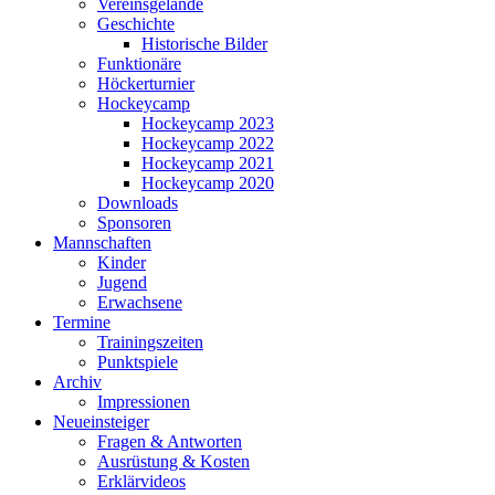
Vereinsgelände
Geschichte
Historische Bilder
Funktionäre
Höckerturnier
Hockeycamp
Hockeycamp 2023
Hockeycamp 2022
Hockeycamp 2021
Hockeycamp 2020
Downloads
Sponsoren
Mannschaften
Kinder
Jugend
Erwachsene
Termine
Trainingszeiten
Punktspiele
Archiv
Impressionen
Neueinsteiger
Fragen & Antworten
Ausrüstung & Kosten
Erklärvideos