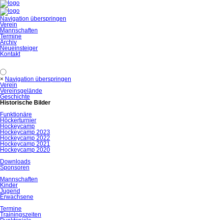
Navigation überspringen
Verein
Mannschaften
Termine
Archiv
Neueinsteiger
Kontakt
×
Navigation überspringen
Verein
Vereinsgelände
Geschichte
Historische Bilder
Funktionäre
Höckerturnier
Hockeycamp
Hockeycamp 2023
Hockeycamp 2022
Hockeycamp 2021
Hockeycamp 2020
Downloads
Sponsoren
Mannschaften
Kinder
Jugend
Erwachsene
Termine
Trainingszeiten