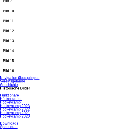
Bild 7
Bild 10
Bild 11
Bild 12
Bild 13
Bild 14
Bild 15
Bild 16
Navigation überspringen
Vereinsgelände
Geschichte
Historische Bilder
Funktionäre
Höckerturnier
Hockeycamp
Hockeycamp 2023
Hockeycamp 2022
Hockeycamp 2021
Hockeycamp 2020
Downloads
Sponsoren