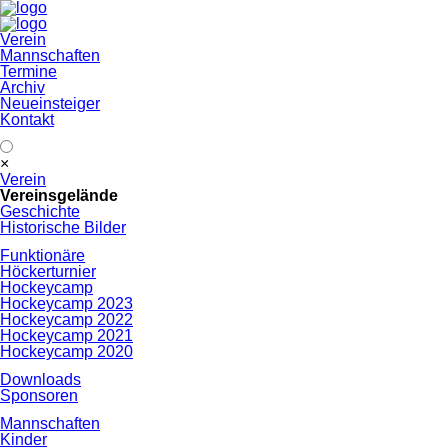
Navigation
Verein
überspringen
Mannschaften
Termine
Archiv
Neueinsteiger
Kontakt
Navigation
×
überspringen
Verein
Vereinsgelände
Geschichte
Historische Bilder
Funktionäre
Höckerturnier
Hockeycamp
Hockeycamp 2023
Hockeycamp 2022
Hockeycamp 2021
Hockeycamp 2020
Downloads
Sponsoren
Mannschaften
Kinder