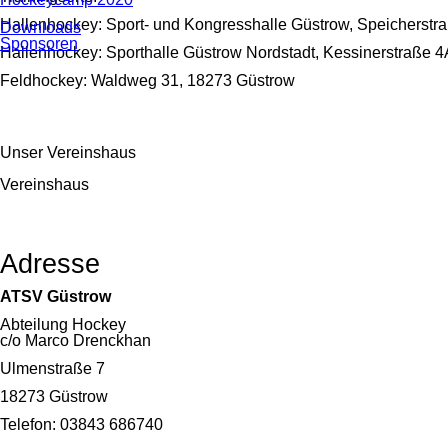
Hallenhockey: Sport- und Kongresshalle Güstrow, Speicherstr
Downloads
Sponsoren
Hallenhockey: Sporthalle Güstrow Nordstadt, Kessinerstraße 
Feldhockey: Waldweg 31, 18273 Güstrow
Unser Vereinshaus
Vereinshaus
Adresse
ATSV Güstrow
Abteilung Hockey
c/o Marco Drenckhan
Ulmenstraße 7
18273 Güstrow
Telefon: 03843 686740