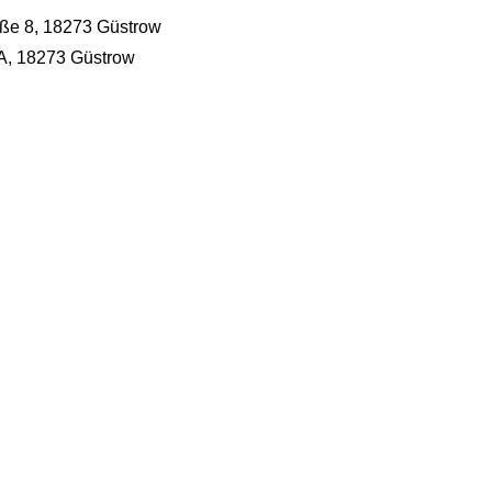
aße 8, 18273 Güstrow
4A, 18273 Güstrow