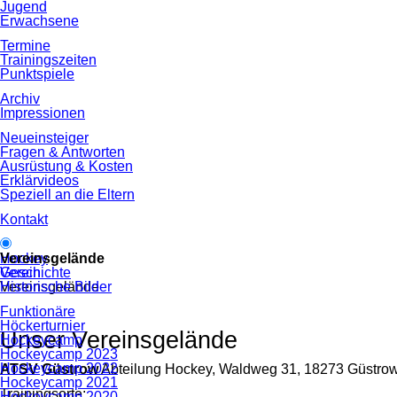
Jugend
Erwachsene
Termine
Trainingszeiten
Punktspiele
Archiv
Impressionen
Neueinsteiger
Fragen & Antworten
Ausrüstung & Kosten
Erklärvideos
Speziell an die Eltern
Kontakt
Navigation
Hockey
Vereinsgelände
überspringen
Verein
Geschichte
Vereinsgelände
Historische Bilder
Funktionäre
Höckerturnier
Unser Vereinsgelände
Hockeycamp
Hockeycamp 2023
Hockeycamp 2022
ATSV Güstrow
Abteilung Hockey, Waldweg 31, 18273 Güstrow
Hockeycamp 2021
Trainingsorte:
Hockeycamp 2020