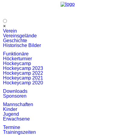
Navigation
×
überspringen
Verein
Vereinsgelände
Geschichte
Historische Bilder
Funktionäre
Höckerturnier
Hockeycamp
Hockeycamp 2023
Hockeycamp 2022
Hockeycamp 2021
Hockeycamp 2020
Downloads
Sponsoren
Mannschaften
Kinder
Jugend
Erwachsene
Termine
Trainingszeiten