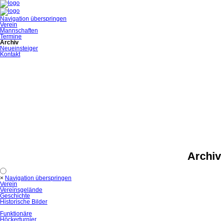
Navigation überspringen
Verein
Mannschaften
Termine
Archiv
Neueinsteiger
Kontakt
Archiv
×
Navigation überspringen
Verein
Vereinsgelände
Geschichte
Historische Bilder
Funktionäre
Höckerturnier