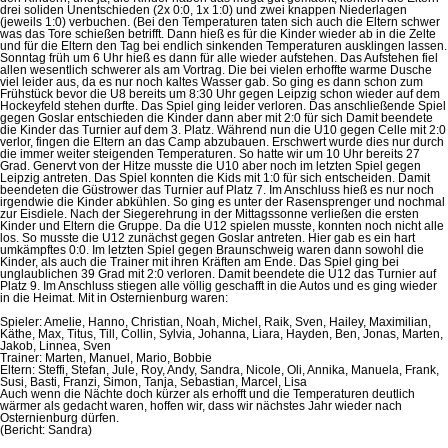
drei soliden Unentschieden (2x 0:0, 1x 1:0) und zwei knappen Niederlagen
(jeweils 1:0) verbuchen. (Bei den Temperaturen taten sich auch die Eltern schwer
was das Tore schießen betrifft. Dann hieß es für die Kinder wieder ab in die Zelte
und für die Eltern den Tag bei endlich sinkenden Temperaturen ausklingen lassen.
Sonntag früh um 6 Uhr hieß es dann für alle wieder aufstehen. Das Aufstehen fiel
allen wesentlich schwerer als am Vortrag. Die bei vielen erhoffte warme Dusche
viel leider aus, da es nur noch kaltes Wasser gab. So ging es dann schon zum
Frühstück bevor die U8 bereits um 8:30 Uhr gegen Leipzig schon wieder auf dem
Hockeyfeld stehen durfte. Das Spiel ging leider verloren. Das anschließende Spiel
gegen Goslar entschieden die Kinder dann aber mit 2:0 für sich Damit beendete
die Kinder das Turnier auf dem 3. Platz. Während nun die U10 gegen Celle mit 2:0
verlor, fingen die Eltern an das Camp abzubauen. Erschwert wurde dies nur durch
die immer weiter steigenden Temperaturen. So hatte wir um 10 Uhr bereits 27
Grad. Genervt von der Hitze musste die U10 aber noch im letzten Spiel gegen
Leipzig antreten. Das Spiel konnten die Kids mit 1:0 für sich entscheiden. Damit
beendeten die Güstrower das Turnier auf Platz 7. Im Anschluss hieß es nur noch
irgendwie die Kinder abkühlen. So ging es unter der Rasensprenger und nochmal
zur Eisdiele. Nach der Siegerehrung in der Mittagssonne verließen die ersten
Kinder und Eltern die Gruppe. Da die U12 spielen musste, konnten noch nicht alle
los. So musste die U12 zunächst gegen Goslar antreten. Hier gab es ein hart
umkämpftes 0:0. Im letzten Spiel gegen Braunschweig waren dann sowohl die
Kinder, als auch die Trainer mit ihren Kräften am Ende. Das Spiel ging bei
unglaublichen 39 Grad mit 2:0 verloren. Damit beendete die U12 das Turnier auf
Platz 9. Im Anschluss stiegen alle völlig geschafft in die Autos und es ging wieder
in die Heimat. Mit in Osternienburg waren:
Spieler: Amelie, Hanno, Christian, Noah, Michel, Raik, Sven, Hailey, Maximilian,
Käthe, Max, Titus, Till, Collin, Sylvia, Johanna, Liara, Hayden, Ben, Jonas, Marten,
Jakob, Linnea, Sven
Trainer: Marten, Manuel, Mario, Bobbie
Eltern: Steffi, Stefan, Jule, Roy, Andy, Sandra, Nicole, Oli, Annika, Manuela, Frank,
Susi, Basti, Franzi, Simon, Tanja, Sebastian, Marcel, Lisa
Auch wenn die Nächte doch kürzer als erhofft und die Temperaturen deutlich
wärmer als gedacht waren, hoffen wir, dass wir nächstes Jahr wieder nach
Osternienburg dürfen.
(Bericht: Sandra)