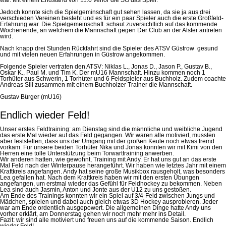
Jedoch konnte sich die Spielgeminschaft gut sehen lassen, da sie ja aus drei
verschieden Vereinen besteht und es für ein paar Spieler auch die erste Großfeld-
Erfahrung war. Die Spielgemeinschaft schaut zuversichtlich auf das kommende
Wochenende, an welchem die Mannschaft gegen Der Club an der Alster antreten
wird.
Nach knapp drei Stunden Rückfahrt sind die Spieler des ATSV Güstrow gesund
und mit vielen neuen Erfahrungen in Güstrow angekommen.
Folgende Spieler vertraten den ATSV: Niklas L., Jonas D., Jason P., Gustav B.,
Oskar K., Paul M. und Tim K. Der mU16 Mannschaft. Hinzu kommen noch 1
Torhüter aus Schwerin, 1 Torhüter und 6 Feldspieler aus Buchholz. Zudem coachte
Andreas Sill zusammen mit einem Buchholzer Trainer die Mannschaft.
Gustav Bürger (mU16)
Endlich wieder Feld!
Unser erstes Feldtraining: am Dienstag sind die männliche und weibliche Jugend
das erste Mal wieder auf das Feld gegangen. Wir waren alle motiviert, mussten
aber feststellen, dass uns der Umgang mit der großen Keule noch etwas fremd
vorkam. Für unsere beiden Torhüter Nika und Jonas konnten wir mit Kimi von den
Herren eine tolle Unterstützung beim Torwarttraining anwerben.
Wir anderen hatten, wie gewohnt, Training mit Andy. Er hat uns gut an das erste
Mal Feld nach der Winterpause herangeführt. Wir haben wie letztes Jahr mit einem
Kraftkreis angefangen. Andy hat seine große Musikbox rausgeholt, was besonders
Lea gefallen hat. Nach dem Kraftkreis haben wir mit den ersten Übungen
angefangen, um erstmal wieder das Gefühl für Feldhockey zu bekommen. Neben
Lea sind auch Jasmin, Anton und Jonte aus der U12 zu uns gestoßen.
Am Ende des Trainings konnten wir ein Spiel auf 3/4-Feld zwischen Jungs und
Mädchen, spielen und dabei auch gleich etwas 3D Hockey ausprobieren. Jeder
war am Ende ordentlich ausgepowert. Die allgemeinen Dinge hatte Andy uns
vorher erklärt, am Donnerstag gehen wir noch mehr mehr ins Detail.
Fazit: wir sind alle motiviert und freuen uns auf die kommende Saison. Endlich
wieder Feld!