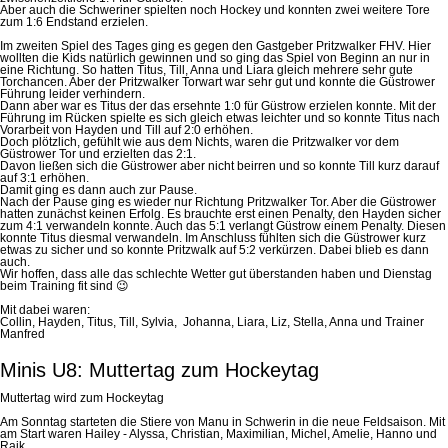
Aber auch die Schweriner spielten noch Hockey und konnten zwei weitere Tore
zum 1:6 Endstand erzielen.
Im zweiten Spiel des Tages ging es gegen den Gastgeber Pritzwalker FHV. Hier
wollten die Kids natürlich gewinnen und so ging das Spiel von Beginn an nur in
eine Richtung. So hatten Titus, Till, Anna und Liara gleich mehrere sehr gute
Torchancen. Aber der Pritzwalker Torwart war sehr gut und konnte die Güstrower
Führung leider verhindern.
Dann aber war es Titus der das ersehnte 1:0 für Güstrow erzielen konnte. Mit der
Führung im Rücken spielte es sich gleich etwas leichter und so konnte Titus nach
Vorarbeit von Hayden und Till auf 2:0 erhöhen.
Doch plötzlich, gefühlt wie aus dem Nichts, waren die Pritzwalker vor dem
Güstrower Tor und erzielten das 2:1.
Davon ließen sich die Güstrower aber nicht beirren und so konnte Till kurz darauf
auf 3:1 erhöhen.
Damit ging es dann auch zur Pause.
Nach der Pause ging es wieder nur Richtung Pritzwalker Tor. Aber die Güstrower
hatten zunächst keinen Erfolg. Es brauchte erst einen Penalty, den Hayden sicher
zum 4:1 verwandeln konnte. Auch das 5:1 verlangt Güstrow einem Penalty. Diesen
konnte Titus diesmal verwandeln. Im Anschluss fühlten sich die Güstrower kurz
etwas zu sicher und so konnte Pritzwalk auf 5:2 verkürzen. Dabei blieb es dann
auch.
Wir hoffen, dass alle das schlechte Wetter gut überstanden haben und Dienstag
beim Training fit sind 😉
Mit dabei waren:
Collin, Hayden, Titus, Till, Sylvia, Johanna, Liara, Liz, Stella, Anna und Trainer
Manfred
Minis U8: Muttertag zum Hockeytag
Muttertag wird zum Hockeytag
Am Sonntag starteten die Stiere von Manu in Schwerin in die neue Feldsaison. Mit
am Start waren Hailey - Alyssa, Christian, Maximilian, Michel, Amelie, Hanno und
Raik.