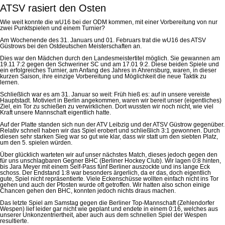
ATSV rasiert den Osten
Wie weit konnte die wU16 bei der ODM kommen, mit einer Vorbereitung von nur
zwei Punktspielen und einem Turnier?
Am Wochenende des 31. Januars und 01. Februars trat die wU16 des ATSV
Güstrows bei den Ostdeutschen Meisterschaften an.
Dies war den Mädchen durch den Landesmeistertitel möglich. Sie gewannen am
19.11 7:2 gegen den Schweriner SC und am 17.01 9:2. Diese beiden Spiele und
ein erfolgreiches Turnier, am Anfang des Jahres in Ahrensburg, waren, in dieser
kurzen Saison, ihre einzige Vorbereitung und Möglichkeit die neue Taktik zu
lernen.
Schließlich war es am 31. Januar so weit: Früh hieß es: auf in unsere vereiste
Hauptstadt. Motiviert in Berlin angekommen, waren wir bereit unser (eigentliches)
Ziel, ein Tor zu schießen zu verwirklichen. Dort wussten wir noch nicht, wie viel
Kraft unsere Mannschaft eigentlich hatte.
Auf der Platte standen sich nun der ATV Leibzig und der ATSV Güstrow gegenüber.
Relativ schnell haben wir das Spiel erobert und schließlich 3:1 gewonnen. Durch
diesen sehr starken Sieg war so gut wie klar, dass wir statt um den siebten Platz,
um den 5. spielen würden.
Über glücklich warteten wir auf unser nächstes Match, dieses jedoch gegen den
für uns unschlagbaren Gegner BHC (Berliner Hockey Club). Wir lagen 0:8 hinten,
bis Jara Meyer mit einem Self-Pass fünf Berliner auszockte und ins lange Eck
schoss. Der Endstand 1:8 war besonders ärgerlich, da er das, doch eigentlich
gute, Spiel nicht repräsentierte. Viele Eckenschüsse wollten einfach nicht ins Tor
gehen und auch der Pfosten wurde oft getroffen. Wir hatten also schon einige
Chancen gehen den BHC, konnten jedoch nichts draus machen.
Das letzte Spiel am Samstag gegen die Berliner Top-Mannschaft (Zehlendorfer
Wespen) lief leider gar nicht wie geplant und endete in einem 0:16, welches aus
unserer Unkonzentriertheit, aber auch aus dem schnellen Spiel der Wespen
resultierte.