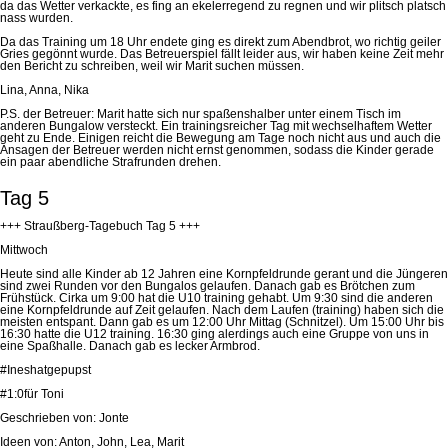
da das Wetter verkackte, es fing an ekelerregend zu regnen und wir plitsch platsch
nass wurden.
Da das Training um 18 Uhr endete ging es direkt zum Abendbrot, wo richtig geiler
Gries gegönnt wurde. Das Betreuerspiel fällt leider aus, wir haben keine Zeit mehr
den Bericht zu schreiben, weil wir Marit suchen müssen.
Lina, Anna, Nika
P.S. der Betreuer: Marit hatte sich nur spaßenshalber unter einem Tisch im
anderen Bungalow versteckt. Ein trainingsreicher Tag mit wechselhaftem Wetter
geht zu Ende. Einigen reicht die Bewegung am Tage noch nicht aus und auch die
Ansagen der Betreuer werden nicht ernst genommen, sodass die Kinder gerade
ein paar abendliche Strafrunden drehen.
Tag 5
+++ Straußberg-Tagebuch Tag 5 +++
Mittwoch
Heute sind alle Kinder ab 12 Jahren eine
Kornpfeldrunde
gerant
und die Jüngeren
sind zwei Runden vor den
Bungalos
gelaufen. Danach gab es Brötchen zum
Frühstück.
Cirka
um 9:00 hat die U10
training
gehabt. Um 9:30 sind die anderen
eine
Kornpfeldrunde
auf Zeit gelaufen. Nach dem Laufen (
training
) haben sich die
meisten
entspant
. Dann gab es um 12:00 Uhr Mittag (Schnitzel). Um 15:00 Uhr bis
16:30 hatte die U12
training
. 16:30 ging
alerdings
auch eine Gruppe von uns in
eine Spaßhalle. Danach gab es lecker
Armbrod
.
#Ineshatgepupst
#1:0für Toni
Geschrieben von:
Jonte
Ideen von: Anton, John, Lea, Marit