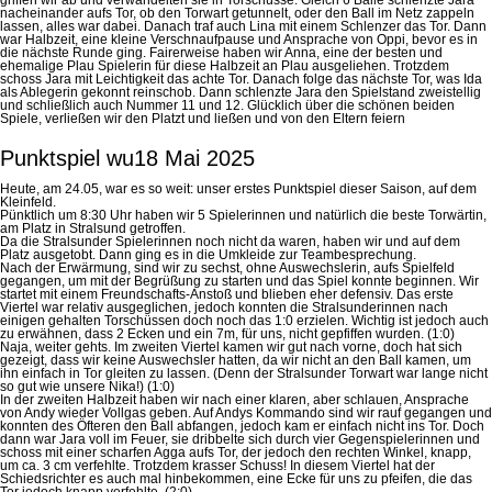
nacheinander aufs Tor, ob den Torwart getunnelt, oder den Ball im Netz zappeln
lassen, alles war dabei. Danach traf auch Lina mit einem Schlenzer das Tor. Dann
war Halbzeit, eine kleine Verschnaufpause und Ansprache von Oppi, bevor es in
die nächste Runde ging. Fairerweise haben wir Anna, eine der besten und
ehemalige Plau Spielerin für diese Halbzeit an Plau ausgeliehen. Trotzdem
schoss Jara mit Leichtigkeit das achte Tor. Danach folge das nächste Tor, was Ida
als Ablegerin gekonnt reinschob. Dann schlenzte Jara den Spielstand zweistellig
und schließlich auch Nummer 11 und 12. Glücklich über die schönen beiden
Spiele, verließen wir den Platzt und ließen und von den Eltern feiern
Punktspiel wu18 Mai 2025
Heute, am 24.05, war es so weit: unser erstes Punktspiel dieser Saison, auf dem
Kleinfeld.
Pünktlich
um 8:30 Uhr
haben wir 5 Spielerinnen und natürlich die beste Torwärtin,
am Platz in Stralsund getroffen.
Da die Stralsunder Spielerinnen noch nicht da waren, haben wir und auf dem
Platz ausgetobt. Dann ging es in die Umkleide zur Teambesprechung.
Nach der Erwärmung, sind wir zu sechst, ohne Auswechslerin, aufs Spielfeld
gegangen, um mit der Begrüßung zu starten und das Spiel konnte beginnen. Wir
startet mit einem Freundschafts-Anstoß und blieben eher defensiv. Das erste
Viertel war relativ ausgeglichen, jedoch konnten die Stralsunderinnen nach
einigen gehalten Torschüssen doch noch das 1:0 erzielen. Wichtig ist jedoch auch
zu erwähnen, dass 2 Ecken und ein 7m, für uns, nicht gepfiffen wurden. (1:0)
Naja, weiter gehts. Im zweiten Viertel kamen wir gut nach vorne, doch hat sich
gezeigt, dass wir keine Auswechsler hatten, da wir nicht an den Ball kamen, um
ihn einfach in Tor gleiten zu lassen. (Denn der Stralsunder Torwart war lange nicht
so gut wie unsere Nika!) (1:0)
In der zweiten Halbzeit haben wir nach einer klaren, aber schlauen, Ansprache
von Andy wieder Vollgas geben. Auf Andys Kommando sind wir rauf gegangen und
konnten des Öfteren den Ball abfangen, jedoch kam er einfach nicht ins Tor. Doch
dann war Jara voll im Feuer, sie dribbelte sich durch vier Gegenspielerinnen und
schoss mit einer scharfen Agga aufs Tor, der jedoch den rechten Winkel, knapp,
um ca. 3 cm verfehlte. Trotzdem krasser Schuss! In diesem Viertel hat der
Schiedsrichter es auch mal hinbekommen, eine Ecke für uns zu pfeifen, die das
Tor jedoch knapp verfehlte. (2:0)