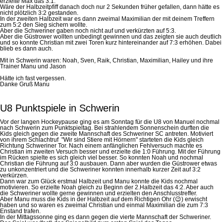
erzielte Max das 3:1.
Wäre der Halbzeitpfiff danach doch nur 2 Sekunden früher gefallen, dann hätte es
nicht plötzlich 3:2 gestanden.
In der zweiten Halbzeit war es dann zweimal Maximilian der mit deinem Treffern
zum 5:2 den Sieg sichern wollte.
Aber die Schweriner gaben noch nicht auf und verkürzten auf 5:3.
Aber die Güstrower wollten unbedingt gewinnen und das zeigten sie auch deutlich
und so konnte Christian mit zwei Toren kurz hintereinander auf 7:3 erhöhen. Dabei
blieb es dann auch.
Mit in Schwerin waren: Noah, Sven, Raik, Christian, Maximilian, Hailey und ihre
Trainer Manu und Jason
Hätte ich fast vergessen.
Danke Gruß Manu
U8 Punktspiele in Schwerin
Vor der langen Hockeypause ging es am Sonntag für die U8 von Manuel nochmal
nach Schwerin zum Punktspieltag. Bei strahlendem Sonnenschein durften die
Kids gleich gegen die zweite Mannschaft des Schweriner SC antreten. Motiviert
von ihrem Schlachtruf "Wir sind Stiere mit Hörnern" starteten die Kids gleich
Richtung Schweriner Tor. Nach einem anfänglichen Fehlversuch machte es
Christian im zweiten Versuch besser und erzielte die 1:0 Führung. Mit der Führung
im Rücken spielte es sich gleich viel besser. So konnten Noah und nochmal
Christian die Führung auf 3:0 ausbauen. Dann aber wurden die Güstrower etwas
zu unkonzentriert und die Schweriner konnten innerhalb kurzer Zeit auf 3:2
verkürzen.
Dann war zum Glück erstmal Halbzeit und Manu konnte die Kids nochmal
motivieren. So erzielte Noah gleich zu Beginn der 2.Halbzeit das 4:2. Aber auch
die Schweriner wollte gerne gewinnen und erzielten den Anschlusstreffer.
Aber Manu muss die Kids in der Halbzeit auf dem Richtigen Ohr (😉) erwischt
haben und so waren es zweimal Christian und einmal Maximilian die zum 7:3
Enstand trafen.
In der Mittagssonne ging es dann gegen die vierte Mannschaft der Schweriner.