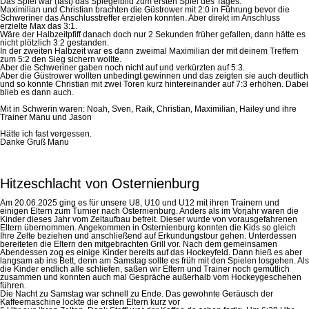
Das Spiel war (fast) das Spiegelbild zum ersten Spiel des Tages.
Maximilian und Christian brachten die Güstrower mit 2:0 in Führung bevor die
Schweriner das Anschlusstreffer erzielen konnten. Aber direkt im Anschluss
erzielte Max das 3:1.
Wäre der Halbzeitpfiff danach doch nur 2 Sekunden früher gefallen, dann hätte es
nicht plötzlich 3:2 gestanden.
In der zweiten Halbzeit war es dann zweimal Maximilian der mit deinem Treffern
zum 5:2 den Sieg sichern wollte.
Aber die Schweriner gaben noch nicht auf und verkürzten auf 5:3.
Aber die Güstrower wollten unbedingt gewinnen und das zeigten sie auch deutlich
und so konnte Christian mit zwei Toren kurz hintereinander auf 7:3 erhöhen. Dabei
blieb es dann auch.
Mit in Schwerin waren: Noah, Sven, Raik, Christian, Maximilian, Hailey und ihre
Trainer Manu und Jason
Hätte ich fast vergessen.
Danke Gruß Manu
Hitzeschlacht von Osternienburg
Am 20.06.2025 ging es für unsere U8, U10 und U12 mit ihren Trainern und
einigen Eltern zum Turnier nach Osternienburg. Anders als im Vorjahr waren die
Kinder dieses Jahr vom Zeltaufbau befreit. Dieser wurde von vorausgefahrenen
Eltern übernommen. Angekommen in Osternienburg konnten die Kids so gleich
Ihre Zelte beziehen und anschließend auf Erkundungstour gehen. Unterdessen
bereiteten die Eltern den mitgebrachten Grill vor. Nach dem gemeinsamen
Abendessen zog es einige Kinder bereits auf das Hockeyfeld. Dann hieß es aber
langsam ab ins Bett, denn am Samstag sollte es früh mit den Spielen losgehen. Als
die Kinder endlich alle schliefen, saßen wir Eltern und Trainer noch gemütlich
zusammen und konnten auch mal Gespräche außerhalb vom Hockeygeschehen
führen.
Die Nacht zu Samstag war schnell zu Ende. Das gewohnte Geräusch der
Kaffeemaschine lockte die ersten Eltern kurz vor