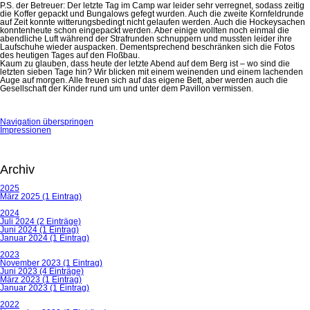
P.S. der Betreuer: Der letzte Tag im Camp war leider sehr verregnet, sodass zeitig
die Koffer gepackt und Bungalows gefegt wurden. Auch die zweite Kornfeldrunde
auf Zeit konnte witterungsbedingt nicht gelaufen werden. Auch die Hockey
sachen
konnten
heute
schon eingepackt werden. Aber einige wollten noch einmal die
abendliche Luft während der Strafrunden schnuppern und mussten leider ihre
Laufschuhe wieder auspacken.
Dementsprechend beschränken sich die Fotos
des heutigen Tages auf den
Floßbau
.
Kaum zu glauben, dass heute der letzte Abend auf dem Berg ist – wo sind die
letzten sieben Tage hin?
Wir blicken mit einem weinenden und einem lachenden
Auge auf morgen. Alle freuen sich auf das eigene Bett, aber werden auch die
Gesellschaft der Kinder rund um und unter dem Pavillon vermissen.
Navigation überspringen
Impressionen
Archiv
2025
März 2025 (1 Eintrag)
2024
Juli 2024 (2 Einträge)
Juni 2024 (1 Eintrag)
Januar 2024 (1 Eintrag)
2023
November 2023 (1 Eintrag)
Juni 2023 (4 Einträge)
März 2023 (1 Eintrag)
Januar 2023 (1 Eintrag)
2022