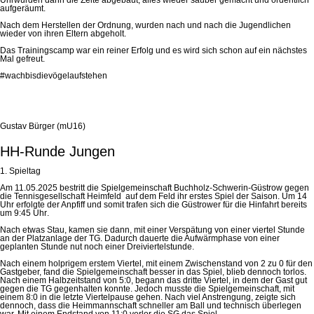
aufgeräumt.
Nach dem Herstellen der Ordnung, wurden nach und nach die Jugendlichen
wieder von ihren Eltern abgeholt.
Das Trainingscamp war ein reiner Erfolg und es wird sich schon auf ein nächstes
Mal gefreut.
#wachbisdievögelaufstehen
Gustav Bürger (mU16)
HH-Runde Jungen
1. Spieltag
Am 11.05.2025 bestritt die Spielgemeinschaft Buchholz-Schwerin-Güstrow gegen
die Tennisgesellschaft Heimfeld auf dem Feld ihr erstes Spiel der Saison.
Um 14
Uhr
erfolgte der Anpfiff und somit trafen sich die Güstrower für die Hinfahrt bereits
um 9:45 Uhr
.
Nach etwas Stau, kamen sie dann, mit einer Verspätung von einer viertel Stunde
an der Platzanlage der TG. Dadurch dauerte die Aufwärmphase von einer
geplanten Stunde nut noch einer Dreiviertelstunde.
Nach einem holprigem erstem Viertel, mit einem Zwischenstand von 2 zu 0 für den
Gastgeber, fand die Spielgemeinschaft besser in das Spiel, blieb dennoch torlos.
Nach einem Halbzeitstand von 5:0, begann das dritte Viertel, in dem der Gast gut
gegen die TG gegenhalten konnte. Jedoch musste die Spielgemeinschaft, mit
einem 8:0 in die letzte Viertelpause gehen. Nach viel Anstrengung, zeigte sich
dennoch, dass die Heimmannschaft schneller am Ball und technisch überlegen
war. Mit einem Endstand von 11:0 verlor die SG das Spiel.