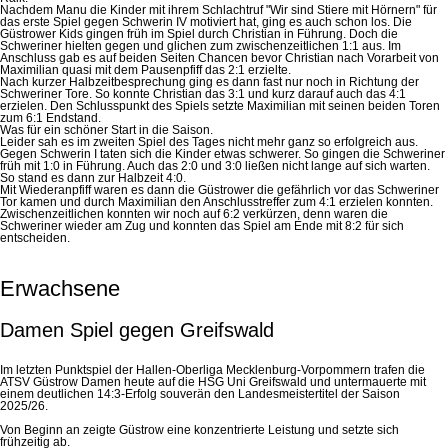
Nachdem Manu die Kinder mit ihrem Schlachtruf "Wir sind Stiere mit Hörnern" für
das erste Spiel gegen Schwerin IV motiviert hat, ging es auch schon los. Die
Güstrower Kids gingen früh im Spiel durch Christian in Führung. Doch die
Schweriner hielten gegen und glichen zum zwischenzeitlichen 1:1 aus. Im
Anschluss gab es auf beiden Seiten Chancen bevor Christian nach Vorarbeit von
Maximilian quasi mit dem Pausenpfiff das 2:1 erzielte.
Nach kurzer Halbzeitbesprechung ging es dann fast nur noch in Richtung der
Schweriner Tore. So konnte Christian das 3:1 und kurz darauf auch das 4:1
erzielen. Den Schlusspunkt des Spiels setzte Maximilian mit seinen beiden Toren
zum 6:1 Endstand.
Was für ein schöner Start in die Saison.
Leider sah es im zweiten Spiel des Tages nicht mehr ganz so erfolgreich aus.
Gegen Schwerin I taten sich die Kinder etwas schwerer. So gingen die Schweriner
früh mit 1:0 in Führung. Auch das 2:0 und 3:0 ließen nicht lange auf sich warten.
So stand es dann zur Halbzeit 4:0.
Mit Wiederanpfiff waren es dann die Güstrower die gefährlich vor das Schweriner
Tor kamen und durch Maximilian den Anschlusstreffer zum 4:1 erzielen konnten.
Zwischenzeitlichen konnten wir noch auf 6:2 verkürzen, denn waren die
Schweriner wieder am Zug und konnten das Spiel am Ende mit 8:2 für sich
entscheiden.
Erwachsene
Damen Spiel gegen Greifswald
Im letzten Punktspiel der Hallen-Oberliga Mecklenburg-Vorpommern trafen die
ATSV Güstrow Damen heute auf die HSG Uni Greifswald und untermauerte mit
einem deutlichen 14:3-Erfolg souverän den Landesmeistertitel der Saison
2025/26.
Von Beginn an zeigte Güstrow eine konzentrierte Leistung und setzte sich
frühzeitig ab.