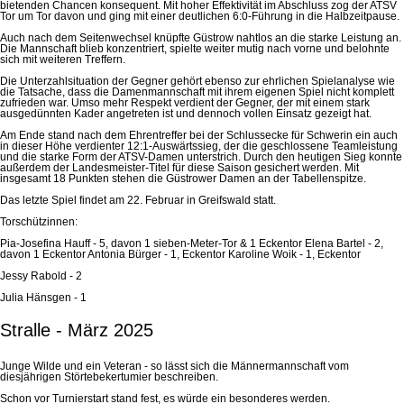
bietenden Chancen konsequent. Mit hoher Effektivität im Abschluss zog der ATSV
Tor um Tor davon und ging mit einer deutlichen 6:0-Führung in die Halbzeitpause.
Auch nach dem Seitenwechsel knüpfte Güstrow nahtlos an die starke Leistung an.
Die Mannschaft blieb konzentriert, spielte weiter mutig nach vorne und belohnte
sich mit weiteren Treffern.
Die Unterzahlsituation der Gegner gehört ebenso zur ehrlichen Spielanalyse wie
die Tatsache, dass die Damenmannschaft mit ihrem eigenen Spiel nicht komplett
zufrieden war. Umso mehr Respekt verdient der Gegner, der mit einem stark
ausgedünnten Kader angetreten ist und dennoch vollen Einsatz gezeigt hat.
Am Ende stand nach dem Ehrentreffer bei der Schlussecke für Schwerin ein auch
in dieser Höhe verdienter 12:1-Auswärtssieg, der die geschlossene Teamleistung
und die starke Form der ATSV-Damen unterstrich. Durch den heutigen Sieg konnte
außerdem der Landesmeister-Titel für diese Saison gesichert werden. Mit
insgesamt 18 Punkten stehen die Güstrower Damen an der Tabellenspitze.
Das letzte Spiel findet am 22. Februar in Greifswald statt.
Torschützinnen:
Pia-Josefina Hauff - 5, davon 1 sieben-Meter-Tor & 1 Eckentor Elena Bartel - 2,
davon 1 Eckentor Antonia Bürger - 1, Eckentor Karoline Woik - 1, Eckentor
Jessy Rabold - 2
Julia Hänsgen - 1
Stralle - März 2025
Junge Wilde und ein Veteran - so lässt sich die Männermannschaft vom
diesjährigen Störtebekertumier beschreiben.
Schon vor Turnierstart stand fest, es würde ein besonderes werden.