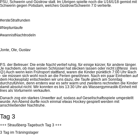
PSU, Schwerin und Güstrow statt. Im Übrigen spielte noch die U16/U18 gemixt mit
Schwerin gegen Potsdam, welches Güstrow/Schwerin 7:0
verlierte
.
#ersteStrafrunden
#Neptuntaufe
#wannistNachtrodeln
Jonte
, Ole, Gustav
P.S. der Betreuer: Die erste Nacht verlief ruhig, für einige kürzer, für andere länger.
Je nachdem, ob man seinen Schlüssel hat stecken lassen oder nicht (@tessi_ines
😉
) Auch wenn kein Frühsport stattfand, waren die Kinder pünktlich 7:00 Uhr wach
- sie müssen sich wohl noch an die Ferien gewöhnen. Nach ein paar Einheiten auf
dem Hockeyplatz entschieden wir uns dazu, die Taufe gleich am Sonntag
durchzuführen, denn erstens war es sehr warm und zweitens rechneten die Kinder
damit absolut nicht. Wir konnten es bis 13:30 Uhr als Wassergymnastik-Einheit mit
Ines als Vorturnerin verkaufen.
Danach zog ein starkes Unwetter auf, sodass auf Gesellschaftsspiele umgestellt
wurde. Am Abend durfte noch einmal etwas Hockey gespielt werden mit
anschließender Nachtruhe.
Tag 3
+++ Straußberg-Tagebuch Tag 3 +++
3 Tag im
Träningslager