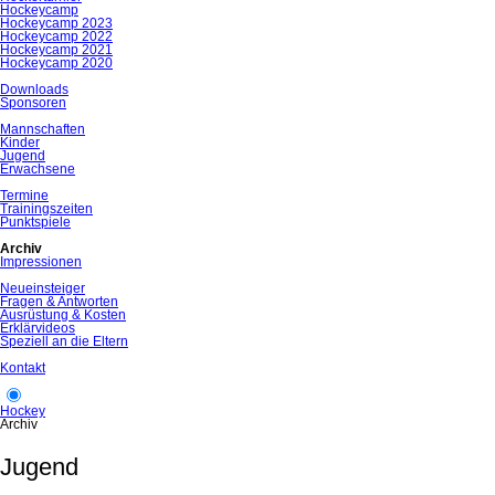
Hockeycamp
Hockeycamp 2023
Hockeycamp 2022
Hockeycamp 2021
Hockeycamp 2020
Downloads
Sponsoren
Mannschaften
Kinder
Jugend
Erwachsene
Termine
Trainingszeiten
Punktspiele
Archiv
Impressionen
Neueinsteiger
Fragen & Antworten
Ausrüstung & Kosten
Erklärvideos
Speziell an die Eltern
Kontakt
Hockey
Archiv
Jugend