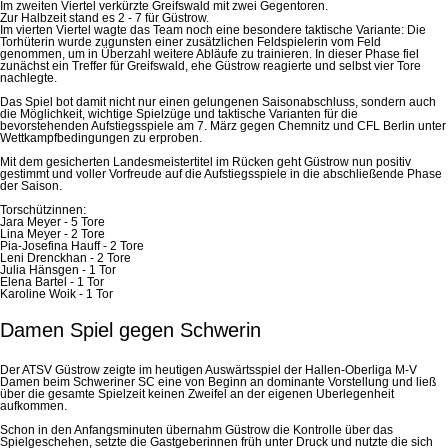
Im zweiten Viertel verkürzte Greifswald mit zwei Gegentoren.
Zur Halbzeit stand es 2 - 7 für Güstrow.
Im vierten Viertel wagte das Team noch eine besondere taktische Variante: Die
Torhüterin wurde zugunsten einer zusätzlichen Feldspielerin vom Feld
genommen, um in Überzahl weitere Abläufe zu trainieren. In dieser Phase fiel
zunächst ein Treffer für Greifswald, ehe Güstrow reagierte und selbst vier Tore
nachlegte.
Das Spiel bot damit nicht nur einen gelungenen Saisonabschluss, sondern auch
die Möglichkeit, wichtige Spielzüge und taktische Varianten für die
bevorstehenden Aufstiegsspiele am 7. März gegen Chemnitz und CFL Berlin unter
Wettkampfbedingungen zu erproben.
Mit dem gesicherten Landesmeistertitel im Rücken geht Güstrow nun positiv
gestimmt und voller Vorfreude auf die Aufstiegsspiele in die abschließende Phase
der Saison.
Torschützinnen:
Jara Meyer - 5 Tore
Lina Meyer - 2 Tore
Pia-Josefina Hauff - 2 Tore
Leni Drenckhan - 2 Tore
Julia Hänsgen - 1 Tor
Elena Bartel - 1 Tor
Karoline Woik - 1 Tor
Damen Spiel gegen Schwerin
Der ATSV Güstrow zeigte im heutigen Auswärtsspiel der Hallen-Oberliga M-V
Damen beim Schweriner SC eine von Beginn an dominante Vorstellung und ließ
über die gesamte Spielzeit keinen Zweifel an der eigenen Uberlegenheit
aufkommen.
Schon in den Anfangsminuten übernahm Güstrow die Kontrolle über das
Spielgeschehen, setzte die Gastgeberinnen früh unter Druck und nutzte die sich