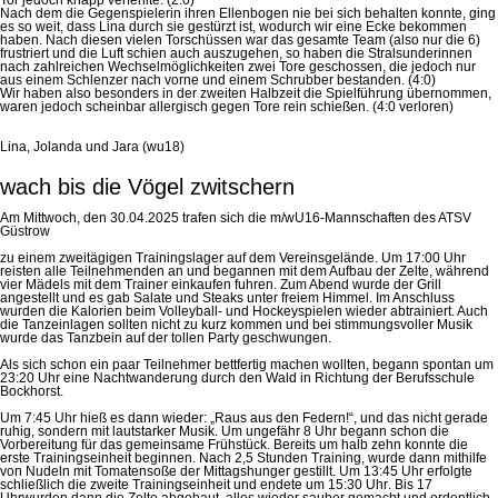
Nach dem die Gegenspielerin ihren Ellenbogen nie bei sich behalten konnte, ging
es so weit, dass Lina durch sie gestürzt ist, wodurch wir eine Ecke bekommen
haben. Nach diesen vielen Torschüssen war das gesamte Team (also nur die 6)
frustriert und die Luft schien auch auszugehen, so haben die Stralsunderinnen
nach zahlreichen Wechselmöglichkeiten zwei Tore geschossen, die jedoch nur
aus einem Schlenzer nach vorne und einem Schrubber bestanden. (4:0)
Wir haben also besonders in der zweiten Halbzeit die Spielführung übernommen,
waren jedoch scheinbar allergisch gegen Tore rein schießen. (4:0 verloren)
Lina, Jolanda und Jara (wu18)
wach bis die Vögel zwitschern
Am Mittwoch, den 30.04.2025 trafen sich die m/wU16-Mannschaften des ATSV
Güstrow
zu einem zweitägigen Trainingslager auf dem Vereinsgelände.
Um 17:00 Uhr
reisten alle Teilnehmenden an und begannen mit dem Aufbau der Zelte, während
vier Mädels mit dem Trainer einkaufen fuhren. Zum Abend wurde der Grill
angestellt und es gab Salate und Steaks unter freiem Himmel. Im Anschluss
wurden die Kalorien beim Volleyball- und Hockeyspielen wieder abtrainiert. Auch
die Tanzeinlagen sollten nicht zu kurz kommen und bei stimmungsvoller Musik
wurde das Tanzbein auf der tollen Party geschwungen.
Als sich schon ein paar Teilnehmer bettfertig machen wollten, begann spontan
um
23:20 Uhr
eine Nachtwanderung durch den Wald in Richtung der Berufsschule
Bockhorst.
Um 7:45 Uhr
hieß es dann wieder: „Raus aus den Federn!“, und das nicht gerade
ruhig, sondern mit lautstarker Musik. Um ungefähr
8 Uhr
begann schon die
Vorbereitung für das gemeinsame Frühstück. Bereits um halb zehn konnte die
erste Trainingseinheit beginnen. Nach 2,5 Stunden Training, wurde dann mithilfe
von Nudeln mit Tomatensoße der Mittagshunger gestillt.
Um 13:45 Uhr
erfolgte
schließlich die zweite Trainingseinheit und endete
um 15:30 Uhr
.
Bis 17
Uhr
wurden dann die Zelte abgebaut, alles wieder sauber gemacht und ordentlich