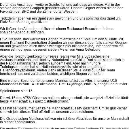
Durch das Anschauen weiterer Spiele, fiel uns auf, dass wir dieses Mal in der
stärken der beiden Gruppen gelandet waren. Unsere Gegner waren die beiden
Favoriten der BHC und die Zehlendorter Wespen.
Trotzdem haben wir ein Spiel stark gewonnen und uns somit für das Spiel um
Platz 5 am Sonntag qualifiziert.
Wir ließen den Abend gemütlich mit einem Restaurant Besuch und einem
spaßigen Abend ausklingen.
ESV Dresden, das war unser Gegner im entscheiden Spiel um den 5. Platz. Mit
neuer Kraft und Konzentration drängten wir nun diesen, ebenfalls starken Gegner
an und gewannen auch dieses wichtige Spiel mit einem 3:2, unter anderem mit
einem sehr gut geschossenen sieben Meter von Anna Osterburg.
Aber die Torschützenkönigin unseres Teams war Mila Lubascher, eine
Austauschschülerin und Hockey-Naturtalent aus Chile. Dort spielt sie nämlich in
der Nationalmannschaft, jedoch auf dem Feld. Aber nach nur drei
Trainingseinheiten hat sie Hallenhockeyskills, wie eine langjährige
Hallenhockeyspielerin. Vielen Dank an dieser Stelle, dass du unser Team
bereichert hast und zu diesen beiden, wichtigen Siegen verholfen.
Eine weitere Besonderheit unserer Mannschaft ist das Alter. In unserer U16
Mannschaft ist von 14-16 alles dabei. Drei 14 jährige, eine 15 jährige und nur vier
Spielerinnen sind 16.
Die wU16 des ATSV Güstrows hatte es also geschafft, sie war jetzt offiziell die fünft-
beste Mannschaft aus ganz Ostdeutschland.
Das hat seit geraumer Zeit keine Mannschaft aus MV geschafft. Um so glücklicher
sind wir jetzt dieses Titel offiziell als unseren zu bezeichnen.
Die Ostdeutschen Meisterschaft war ein schöner Abschluss für unserer Mannschaft
in dieser Konstellation.
Ein großes Dankeschön geht auch an unseren Trainer Andreas Sill, der durch sein