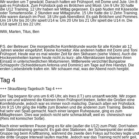
Wir wurden um 7
gewäckt
. Danach hatten wir Frühsport,
mit Dome
und Jule. Um 8
gab es Frühstück. Zum Frühstück gab es Brötchen und Müsli. Um 9 Uhr 30 hatte
die U12 Training. 12 Uhr haben wir Mittag gegessen. Es gab
Nuden
mit Käsesoße
oder
Tomartensoße
. 2 Stunden war Mittagsruhe. 15 Uhr hatte die U Zehn Training.
Alle waren danach im Pool. 18 Uhr gab Abendbrot. Es gab Brötchen und Pommes.
Um 19 Uhr bis 20 Uhr spielt U14 w. Um 20 Uhr bis 21 Uhr spielt die U14 m. Die
U18 spielt 21 bis 22 Uhr.
Willi, Marten, Titus, Ben
P.S. der Betreuer:
Die morgendliche Kornfeldrunde wurde für alle Kinder ab 12
Jahren wieder eingeführt. Kleine Korrektur: Alle anderen hatten mit Domi und Toni
Frühsport. Heute war es mal wieder Zeit für den
Skihasen
(siehe Video). Auch die
Hockeyeinheiten kamen heute nicht zu kurz- alle Altersklassen bekamen ihren
Einsatz in unterschiedlichen Mixturnieren. Mittlerweile verzichtet Bungalow
Schlappohr (
Schieddies
um Antonia und Dominic) am Tage auf ihre Handys.
Die
ersten Liebesbriefe trafen ein.
Wir schauen mal, was der Abend noch hergibt.
Tag 4
+++ Straußberg-Tagebuch Tag 4 +++
Der Tag begann für uns um 6:45 Uhr, als Ines (I.T.) uns unsanft weckte. Wir zogen
uns um und während die Kleinen ihren Frühsport trieben, liefen die Großen eine
Kornfeldrunde, jedoch war es immer noch matschig. Danach aßen wir Frühstück.
Um 9:15 Uhr ging die Hälfte zum Bowlen und die anderen zum Training. Beides
hat sehr viel Spaß gemacht. Nach einer langen Ruhepause, ging es zum
Mittagfressen. Dies war jedoch nicht sehr schmackhaft, weil es chinesisch war
(Reis mit komischer Soße).
Nach einer weiteren Pause ging es für alle (außer die U12) zum Platz. Dort haben
wir Stationstraining gemacht. Es gab drei Stationen, der Schwerpunkt der ersten
Gruppe lag beim Krafttraining, während die zweite den Fokus auf hockey legte und
die dritte Gruppe Interwall laufen machte. Jedoch war das Training nicht sehr geil,