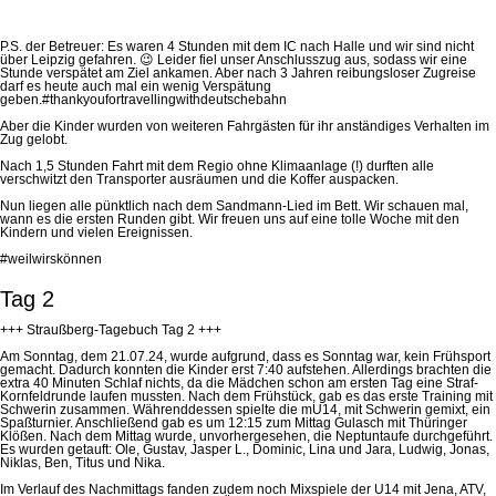
P.S. der Betreuer: Es waren 4 Stunden mit dem IC nach Halle und wir sind nicht
über Leipzig gefahren.
😉
Leider fiel unser Anschlusszug aus, sodass wir eine
Stunde verspätet am Ziel ankamen. Aber nach 3 Jahren reibungsloser Zugreise
darf es heute auch mal ein wenig Verspätung
geben.
#thankyoufortravellingwithdeutschebahn
Aber die Kinder wurden von weiteren Fahrgästen für ihr anständiges Verhalten im
Zug gelobt.
Nach 1,5 Stunden Fahrt mit dem Regio ohne Klimaanlage (!) durften alle
verschwitzt den Transporter ausräumen und die Koffer auspacken.
Nun liegen alle pünktlich nach dem Sandmann-Lied im Bett. Wir schauen mal,
wann es die ersten Runden gibt. Wir freuen uns auf eine
tolle
Woche mit den
Kindern und vielen Ereignissen.
#weilwirskönnen
Tag 2
+++ Straußberg-Tagebuch Tag 2 +++
Am Sonntag, dem 21.07.24, wurde aufgrund, dass es Sonntag war, kein Frühsport
gemacht. Dadurch konnten die Kinder erst 7:40 aufstehen. Allerdings brachten die
extra 40 Minuten Schlaf nichts, da die Mädchen schon am ersten Tag eine Straf-
Kornfeldrunde laufen mussten.
Nach dem Frühstück,
gab es das erste Training mit
Schwerin zusammen. Währenddessen spielte die mU14, mit Schwerin gemixt, ein
Spaßturnier. Anschließend gab es um 12:15 zum Mittag Gulasch mit Thüringer
Klößen. Nach dem Mittag wurde, unvorhergesehen, die Neptuntaufe durchgeführt.
Es wurden getauft: Ole, Gustav, Jasper L., Dominic, Lina und Jara, Ludwig, Jonas,
Niklas, Ben, Titus und Nika.
Im Verlauf des Nachmittags fanden zudem noch Mixspiele der U14 mit Jena, ATV,