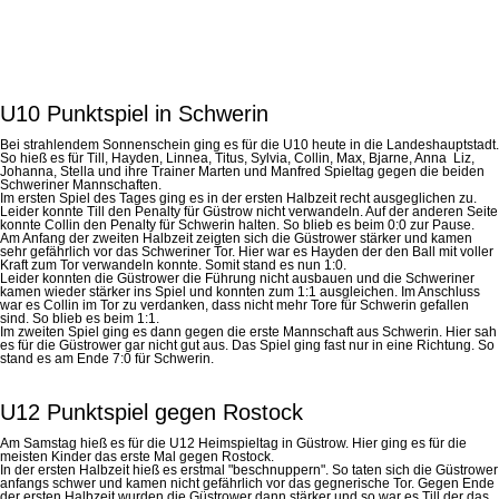
U10 Punktspiel in Schwerin
Bei strahlendem Sonnenschein ging es für die U10 heute in die Landeshauptstadt.
So hieß es für Till, Hayden, Linnea, Titus, Sylvia, Collin, Max, Bjarne, Anna Liz,
Johanna, Stella und ihre Trainer Marten und Manfred Spieltag gegen die beiden
Schweriner Mannschaften.
Im ersten Spiel des Tages ging es in der ersten Halbzeit recht ausgeglichen zu.
Leider konnte Till den Penalty für Güstrow nicht verwandeln. Auf der anderen Seite
konnte Collin den Penalty für Schwerin halten. So blieb es beim 0:0 zur Pause.
Am Anfang der zweiten Halbzeit zeigten sich die Güstrower stärker und kamen
sehr gefährlich vor das Schweriner Tor. Hier war es Hayden der den Ball mit voller
Kraft zum Tor verwandeln konnte. Somit stand es nun 1:0.
Leider konnten die Güstrower die Führung nicht ausbauen und die Schweriner
kamen wieder stärker ins Spiel und konnten zum 1:1 ausgleichen. Im Anschluss
war es Collin im Tor zu verdanken, dass nicht mehr Tore für Schwerin gefallen
sind. So blieb es beim 1:1.
Im zweiten Spiel ging es dann gegen die erste Mannschaft aus Schwerin. Hier sah
es für die Güstrower gar nicht gut aus. Das Spiel ging fast nur in eine Richtung. So
stand es am Ende 7:0 für Schwerin.
U12 Punktspiel gegen Rostock
Am Samstag hieß es für die U12 Heimspieltag in Güstrow. Hier ging es für die
meisten Kinder das erste Mal gegen Rostock.
In der ersten Halbzeit hieß es erstmal "beschnuppern". So taten sich die Güstrower
anfangs schwer und kamen nicht gefährlich vor das gegnerische Tor. Gegen Ende
der ersten Halbzeit wurden die Güstrower dann stärker und so war es Till der das