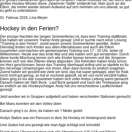
großes Hockey-Wissen diese „Gewinner-Taktik" entdeckt hat. Aber auch an die
Eltern, die immer wieder diesen Aufwand auf sich nehmen um uns überall, so gut
es geht zu unterstützen.
01. Februar 2026, Lina Meyer.
Hockey in den Ferien?
Der einzige Nachteil der langen Sommerferien ist, dass kein Training stattfindet.
Das haben wir unserem Trainer Andy gesagt. Und er suchte nach einer Lösung:
*Training in den Ferien*, somit waren unsere Sommerferien gerettet. Jeden
Dienstag finden sich Kinder aus allen Altersklassen und auch die Eltern
zusammen und machen ein gemeinsames Training von 17 - 20 Uhr. Jeder ist
Willkommen. Heute war das erste Mal und alle haben sich gut verstanden. Durch
diese bunte Mischung lernen sich alle Kinder besser kennen und die Jüngeren
können sich von den Älteren etwas abgucken. Die Kleinsten haben Andy schon
ins Herz geschlossen, bevor das Training überhaupt anfing und so startete es für
ihn mit einige Umarmungen von ihnen. Aber dann konnte es endlich losgehen.
Zuerst haben wir gezählt wie viele wir sind, das hat super geklappt, aber für Raik
noch nicht gut genug, so hat er nochmal geprüft, ob wir uns nicht verzählt hatten.
Dann ging es los alle zusammen haben sich unter Andys Leitung warm gemacht.
Danach haben wir Steh Bock - Lauf Bock gespielt und nach der Trinkpause ging
es endlich an die Hockeyschläger. Andy hat uns verschiedene Lauftechniken
gezeigt.
Jetzt wurden wir in Gruppen aufgeteilt und haben verschieden Stationen gemacht:
Bei Manu konnten wir den Volley üben
Danach ging’s zu Jens, da haben wir 7 Meter geübt
Andys Station war ein Parcours in dem 3d-Hockey im Vordergrund stand
Und Justus hat uns gezeigt wie man Aggi schlägt und schrubbt
Durch diese Übungen haben sich alle Altersklassen (U8-U18 und Eltern)