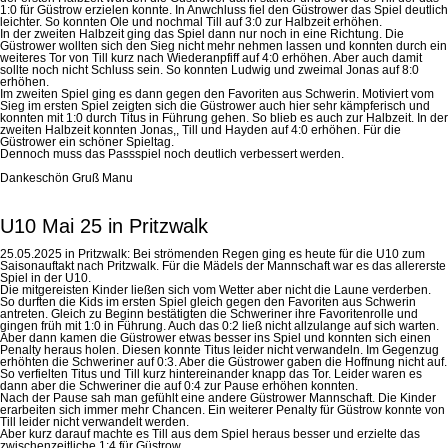
1:0 für Güstrow erzielen konnte. In Anwchluss fiel den Güstrower das Spiel deutlich
leichter. So konnten Ole und nochmal Till auf 3:0 zur Halbzeit erhöhen.
In der zweiten Halbzeit ging das Spiel dann nur noch in eine Richtung. Die
Güstrower wollten sich den Sieg nicht mehr nehmen lassen und konnten durch ein
weiteres Tor von Till kurz nach Wiederanpfiff auf 4:0 erhöhen. Aber auch damit
sollte noch nicht Schluss sein. So konnten Ludwig und zweimal Jonas auf 8:0
erhöhen.
Im zweiten Spiel ging es dann gegen den Favoriten aus Schwerin. Motiviert vom
Sieg im ersten Spiel zeigten sich die Güstrower auch hier sehr kämpferisch und
konnten mit 1:0 durch Titus in Führung gehen. So blieb es auch zur Halbzeit. In der
zweiten Halbzeit konnten Jonas,, Till und Hayden auf 4:0 erhöhen. Für die
Güstrower ein schöner Spieltag.
Dennoch muss das Passspiel noch deutlich verbessert werden.
Dankeschön Gruß Manu
U10 Mai 25 in Pritzwalk
25.05.2025 in Pritzwalk: Bei strömenden Regen ging es heute für die U10 zum
Saisonauftakt nach Pritzwalk. Für die Mädels der Mannschaft war es das allererste
Spiel in der U10.
Die mitgereisten Kinder ließen sich vom Wetter aber nicht die Laune verderben.
So durften die Kids im ersten Spiel gleich gegen den Favoriten aus Schwerin
antreten. Gleich zu Beginn bestätigten die Schweriner ihre Favoritenrolle und
gingen früh mit 1:0 in Führung. Auch das 0:2 ließ nicht allzulange auf sich warten.
Aber dann kamen die Güstrower etwas besser ins Spiel und konnten sich einen
Penalty heraus holen. Diesen konnte Titus leider nicht verwandeln. Im Gegenzug
erhöhten die Schweriner auf 0:3. Aber die Güstrower gaben die Hoffnung nicht auf.
So verfielten Titus und Till kurz hintereinander knapp das Tor. Leider waren es
dann aber die Schweriner die auf 0:4 zur Pause erhöhen konnten.
Nach der Pause sah man gefühlt eine andere Güstrower Mannschaft. Die Kinder
erarbeiten sich immer mehr Chancen. Ein weiterer Penalty für Güstrow konnte von
Till leider nicht verwandelt werden.
Aber kurz darauf machte es Till aus dem Spiel heraus besser und erzielte das
zwischenzeitliche 1:4 für Güstrow.