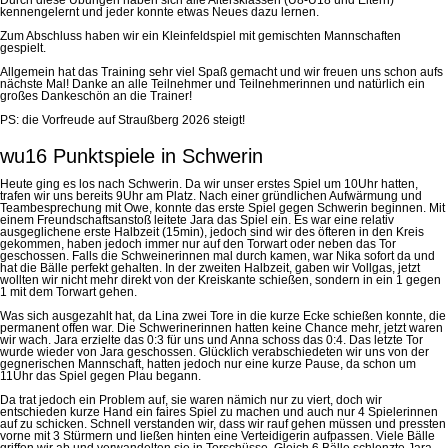
kennengelernt und jeder konnte etwas Neues dazu lernen.
Zum Abschluss haben wir ein Kleinfeldspiel mit gemischten Mannschaften
gespielt.
Allgemein hat das Training sehr viel Spaß gemacht und wir freuen uns schon aufs
nächste Mal! Danke an alle Teilnehmer und Teilnehmerinnen und natürlich ein
großes Dankeschön an die Trainer!
PS: die Vorfreude auf Straußberg 2026 steigt!
wu16 Punktspiele in Schwerin
Heute ging es los nach Schwerin. Da wir unser erstes Spiel um 10Uhr hatten,
trafen wir uns bereits 9Uhr am Platz. Nach einer gründlichen Aufwärmung und
Teambesprechung mit Owe, konnte das erste Spiel gegen Schwerin beginnen. Mit
einem Freundschaftsanstoß leitete Jara das Spiel ein. Es war eine relativ
ausgeglichene erste Halbzeit (15min), jedoch sind wir des öfteren in den Kreis
gekommen, haben jedoch immer nur auf den Torwart oder neben das Tor
geschossen. Falls die Schweinerinnen mal durch kamen, war Nika sofort da und
hat die Bälle perfekt gehalten. In der zweiten Halbzeit, gaben wir Vollgas, jetzt
wollten wir nicht mehr direkt von der Kreiskante schießen, sondern in ein 1 gegen
1 mit dem Torwart gehen.
Was sich ausgezahlt hat, da Lina zwei Tore in die kurze Ecke schießen konnte, die
permanent offen war. Die Schwerinerinnen hatten keine Chance mehr, jetzt waren
wir wach. Jara erzielte das 0:3 für uns und Anna schoss das 0:4. Das letzte Tor
wurde wieder von Jara geschossen. Glücklich verabschiedeten wir uns von der
gegnerischen Mannschaft, hatten jedoch nur eine kurze Pause, da schon um
11Uhr das Spiel gegen Plau begann.
Da trat jedoch ein Problem auf, sie waren nämich nur zu viert, doch wir
entschieden kurze Hand ein faires Spiel zu machen und auch nur 4 Spielerinnen
auf zu schicken. Schnell verstanden wir, dass wir rauf gehen müssen und pressten
vorne mit 3 Stürmern und ließen hinten eine Verteidigerin aufpassen. Viele Bälle
griffen wir ab und verwandelten sie in Torschüsse. Gleich 6 Bälle schlenzte Jara