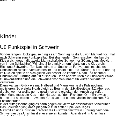
Kinder
U8 Punktspiel in Schwerin
Vor der langen Hockeypause ging es am Sonntag für die U8 von Manuel nochmal
nach Schwerin zum Punktspieltag. Bei strahlendem Sonnenschein durften die
Kids gleich gegen die zweite Mannschaft des Schweriner SC antreten. Motiviert
von ihrem Schlachtruf "Wir sind Stiere mit Hörnern" starteten die Kids gleich
Richtung Schweriner Tor. Nach einem anfänglichen Fehlversuch machte es
Christian im zweiten Versuch besser und erzielte die 1:0 Führung. Mit der Führung
im Rücken spielte es sich gleich viel besser. So konnten Noah und nochmal
Christian die Führung auf 3:0 ausbauen. Dann aber wurden die Güstrower etwas
zu unkonzentriert und die Schweriner konnten innerhalb kurzer Zeit auf 3:2
verkürzen.
Dann war zum Glück erstmal Halbzeit und Manu konnte die Kids nochmal
motivieren. So erzielte Noah gleich zu Beginn der 2.Halbzeit das 4:2. Aber auch
die Schweriner wollte gerne gewinnen und erzielten den Anschlusstreffer.
Aber Manu muss die Kids in der Halbzeit auf dem Richtigen Ohr (😉) erwischt
haben und so waren es zweimal Christian und einmal Maximilian die zum 7:3
Enstand trafen.
In der Mittagssonne ging es dann gegen die vierte Mannschaft der Schweriner.
Das Spiel war (fast) das Spiegelbild zum ersten Spiel des Tages.
Maximilian und Christian brachten die Güstrower mit 2:0 in Führung bevor die
Schweriner das Anschlusstreffer erzielen konnten. Aber direkt im Anschluss