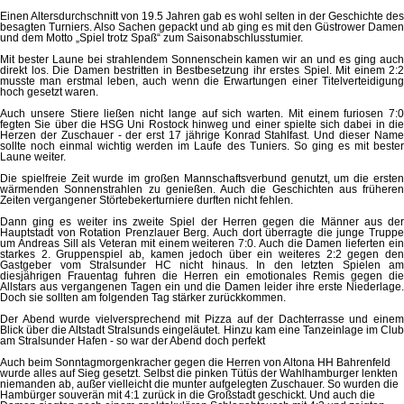
Einen Altersdurchschnitt von 19.5 Jahren gab es wohl selten in der Geschichte des
besagten Turniers. Also Sachen gepackt und ab ging es mit den Güstrower Damen
und dem Motto „Spiel trotz Spaß“ zum Saisonabschlusstumier.
Mit bester Laune bei strahlendem Sonnenschein kamen wir an und es ging auch
direkt los. Die Damen bestritten in Bestbesetzung ihr erstes Spiel. Mit einem 2:2
musste man erstmal leben, auch wenn die Erwartungen einer Titelverteidigung
hoch gesetzt waren.
Auch unsere Stiere ließen nicht lange auf sich warten. Mit einem furiosen 7:0
fegten Sie über die HSG Uni Rostock hinweg und einer spielte sich dabei in die
Herzen der Zuschauer - der erst 17 jährige Konrad Stahlfast. Und dieser Name
sollte noch einmal wichtig werden im Laufe des Tuniers. So ging es mit bester
Laune weiter.
Die spielfreie Zeit wurde im großen Mannschaftsverbund genutzt, um die ersten
wärmenden Sonnenstrahlen zu genießen. Auch die Geschichten aus früheren
Zeiten vergangener Störtebekerturniere durften nicht fehlen.
Dann ging es weiter ins zweite Spiel der Herren gegen die Männer aus der
Hauptstadt von Rotation Prenzlauer Berg. Auch dort überragte die junge Truppe
um Andreas Sill als Veteran mit einem weiteren 7:0. Auch die Damen lieferten ein
starkes 2. Gruppenspiel ab, kamen jedoch über ein weiteres 2:2 gegen den
Gastgeber vom Stralsunder HC nicht hinaus. In den letzten Spielen am
diesjährigen Frauentag fuhren die Herren ein emotionales Remis gegen die
Allstars aus vergangenen Tagen ein und die Damen leider ihre erste Niederlage.
Doch sie sollten am folgenden Tag stärker zurückkommen.
Der Abend wurde vielversprechend mit Pizza auf der Dachterrasse und einem
Blick über die Altstadt Stralsunds eingeläutet. Hinzu kam eine Tanzeinlage im Club
am Stralsunder Hafen - so war der Abend doch perfekt
Auch beim Sonntagmorgenkracher gegen die Herren von Altona HH Bahrenfeld
wurde alles auf Sieg gesetzt. Selbst die pinken Tütüs der Wahlhamburger lenkten
niemanden ab, außer vielleicht die munter aufgelegten Zuschauer. So wurden die
Hambürger souverän mit 4:1 zurück in die Großstadt geschickt. Und auch die