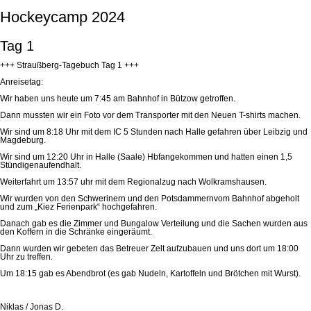
Hockeycamp 2024
Tag 1
+++ Straußberg-Tagebuch Tag 1 +++
Anreisetag:
Wir haben uns heute um 7:45 am Bahnhof in Bützow getroffen.
Dann mussten wir ein Foto vor dem Transporter mit den Neuen
T-shirts
machen.
Wir sind um 8:18 Uhr mit dem IC 5 Stunden nach Halle gefahren über
Leibzig
und
Magdeburg.
Wir sind um 12:20 Uhr in Halle (Saale)
Hbf
angekommen und hatten einen
1,5
Stündigen
aufendhalt
.
Weiterfahrt um 13:57
uhr
mit dem Regionalzug nach
Wolkramshausen
.
Wir wurden von den Schwerinern und den
Potsdammern
vom Bahnhof abgeholt
und zum „Kiez Ferienpark“ hochgefahren.
Danach gab es die Zimmer und Bungalow Verteilung und die Sachen wurden aus
den Koffern in die Schränke eingeräumt.
Dann wurden wir gebeten das Betreuer Zelt aufzubauen und uns dort um 18:00
Uhr zu treffen.
Um 18:15 gab es Abendbrot (es gab Nudeln, Kartoffeln und Brötchen mit Wurst).
Niklas / Jonas D.