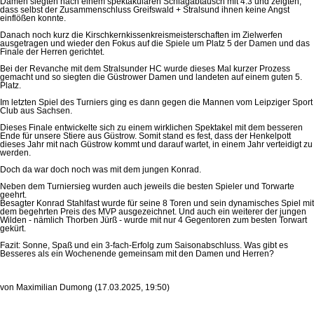
Damen siegten nach einem spektakulären Schlagabtausch mit 4:3 und zeigten,
dass selbst der Zusammenschluss Greifswald + Stralsund ihnen keine Angst
einflößen konnte.
Danach noch kurz die Kirschkernkissenkreismeisterschaften im Zielwerfen
ausgetragen und wieder den Fokus auf die Spiele um Platz 5 der Damen und das
Finale der Herren gerichtet.
Bei der Revanche mit dem Stralsunder HC wurde dieses Mal kurzer Prozess
gemacht und so siegten die Güstrower Damen und landeten auf einem guten 5.
Platz.
Im letzten Spiel des Turniers ging es dann gegen die Mannen vom Leipziger Sport
Club aus Sachsen.
Dieses Finale entwickelte sich zu einem wirklichen Spektakel mit dem besseren
Ende für unsere Stiere aus Güstrow. Somit stand es fest, dass der Henkelpott
dieses Jahr mit nach Güstrow kommt und darauf wartet, in einem Jahr verteidigt zu
werden.
Doch da war doch noch was mit dem jungen Konrad.
Neben dem Turniersieg wurden auch jeweils die besten Spieler und Torwarte
geehrt.
Besagter Konrad Stahlfast wurde für seine 8 Toren und sein dynamisches Spiel mit
dem begehrten Preis des MVP ausgezeichnet. Und auch ein weiterer der jungen
Wilden - nämlich Thorben Jürß - wurde mit nur 4 Gegentoren zum besten Torwart
gekürt.
Fazit: Sonne, Spaß und ein 3-fach-Erfolg zum Saisonabschluss. Was gibt es
Besseres als ein Wochenende gemeinsam mit den Damen und Herren?
von Maximilian Dumong (17.03.2025, 19:50)