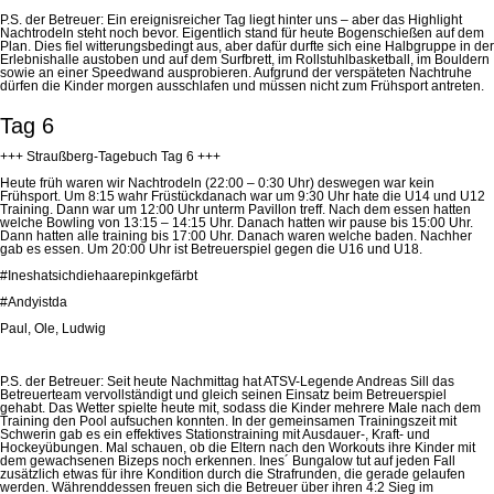
P.S. der Betreuer:
Ein ereignisreicher Tag liegt hinter uns – aber das Highlight
Nachtrodeln steht noch bevor. Eigentlich stand für heute Bogenschießen auf dem
Plan. Dies fiel witterungsbedingt aus, aber dafür durfte sich eine Halbgruppe in der
Erlebnishalle austoben und auf dem Surfbrett, im Rollstuhlbasketball, im Bouldern
sowie an einer
Speedwand
ausprobieren.
Aufgrund der verspäteten Nachtruhe
dürfen die Kinder morgen ausschlafen und müssen nicht zum Frühsport antreten.
Tag 6
+++ Straußberg-Tagebuch Tag 6 +++
Heute früh waren wir Nachtrodeln (22:00 – 0:30 Uhr) deswegen war kein
Frühsport. Um 8:15 wahr
Früstück
danach war um 9:30 Uhr hate die U14 und U12
Training. Dann war um 12:00 Uhr unterm Pavillon
treff
. Nach dem essen hatten
welche Bowling von 13:15 – 14:15 Uhr. Danach hatten wir pause bis 15:00 Uhr.
Dann hatten alle
training
bis 17:00 Uhr. Danach waren welche baden. Nachher
gab es essen. Um 20:00 Uhr ist Betreuerspiel gegen die U16 und U18.
#Ineshatsichdiehaarepinkgefärbt
#Andyistda
Paul, Ole, Ludwig
P.S. der Betreuer: Seit heute Nachmittag hat ATSV-Legende Andreas Sill das
Betreuerteam vervollständigt und gleich seinen Einsatz beim Betreuerspiel
gehabt. Das Wetter spielte heute mit, sodass die Kinder mehrere Male nach dem
Training den Pool aufsuchen konnten. In der gemeinsamen Trainingszeit mit
Schwerin gab es ein effektives Stationstraining mit Ausdauer-, Kraft- und
Hockeyübungen. Mal schauen, ob die Eltern nach den Workouts ihre Kinder mit
dem gewachsenen Bizeps noch erkennen. Ines´ Bungalow tut auf jeden Fall
zusätzlich etwas für ihre Kondition durch die Strafrunden, die gerade gelaufen
werden. Währenddessen freuen sich die Betreuer über ihren 4:2 Sieg im