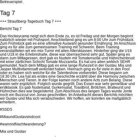
Betreuerspiel.
Tag 7
+++ Straußberg-Tagebuch Tag 7 +++
Bericht Tag 7
Das Hockeycamp neigt sich dem Ende zu, es ist Freitag und der Morgen beginnt
natürlich wieder mit Frühsport. Anschließend ging es um 8:00 Uhr zum Frühstück.
Zum Frühstück gab es eine ultimative Auswahl gesunder Ernährung. Im Anschluss
ging es für alle zum gemeinsamen Training mit Schwerin. Beim Training
veranstallteten wir ein mix-Turnir mit allen Altersklassen. Hinterher ging die U16
und U18 in die Erlebnishalle, diese war überraschend sehr gut. Später ging es
dann zum Mittagessen, dort gab es Nudeln mit Tomatensoße und Hähnchenbrust
mit einer zärtlichen Schicht Tomate Mozzarella. Es hat uns allen wirklich SEHR
gemundet. Nach dem Mittag gab es eine lange Ruhezeit in der Gustav, Mia und
Jasper Multivitaminsaft verkostet haben. Hiernach ging es für viele in den Pool
oder es haben sich welche für die Talenteshow vorbereitet. Diese begann um
18:30 Uhr. Lea hat als erstes eine Geschichte erzählt über die Harmony zwischen
Menschen und Tieren.
In der Folge kamen noch andere Acts zum Belang. Diese
waren sehr ergötzlich. Folglich wurde gegrillt. Das Essen war sehr genießbar und
erstklassik. Es gab Nudelsalat, Gurkensalat, Toastbrot, Brötchen, Bratwurst und
Hühnchen dies war begeisternd. Zum Abschluss des langen Tages wurde Jonte
noch ein Buzzcut von Jonas geschnitten. Im Anbetracht dieses Berichts möchten
wir Gustav und Mia sich verabschieden. Wir hoffen, wir konnten sie maßgäblich
erheitern.
#SSDS
#MiaundGustavsindcool
#wannistNachtwanderung?
Mia und Gustav