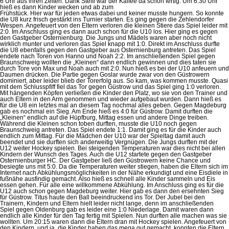
6 Uhr aus ihren Zelten. Dank Steffi war der Kaffee da schon fertig. Um 6:30 Uhr
hieß es dann Kinder wecken und ab zum
Frühstück. Hier war für jeden etwas dabei und keiner musste hungern. So konnte
die U8 kurz frisch gestärkt ins Turnier starten. Es ging gegen die Zehlendorfer
Wespen. Angefeuert von den Eltern verloren die kleinen Stiere das Spiel leider mit
2:0. Im Anschluss ging es dann auch schon für die U10 los. Hier ging es gegen
den Gastgeber Osternienburg. Die Jungs und Mädels waren aber noch nicht
wirklich munter und verloren das Spiel knapp mit 1:0. Direkt im Anschluss durfte
die U8 ebenfalls gegen den Gastgeber aus Osternienburg antreten. Das Spiel
endete nach Toren von Hanno und Noah 2:2. Im anschließenden Spiel gegen
Braunschweig wollten die „Kleinen“ dann endlich gewinnen und dies taten sie
durch Tore von Max und Noah auch mit 2:0. Nun hieß es bei der U10 anfeuern und
Daumen drücken. Die Partie gegen Goslar wurde zwar von den Güstrowern
dominiert, aber leider blieb der Torerfolg aus. So kam, was kommen musste. Quasi
mit dem Schlusspfiff fiel das Tor gegen Güstrow und das Spiel ging 1:0 verloren.
Mit hängenden Köpfen verließen die Kinder den Platz, wo sie von den Trainer und
auch Eltern in den Arm genommen und wieder aufgebaut wurden. Dann hieß es
für die U8 ein letztes mal an diesem Tag nochmal alles geben. Gegen Magdeburg
gab es nochmal ein Sieg. Am Ende hieß es 4:0 für Güstrow. Damit durften die
„Kleinen“ endlich auf die Hüpfburg, Mittag essen und andere Dinge treiben.
Während die Kleinen schon toben durften, musste die U10 noch gegen
Braunschweig antreten. Das Spiel endete 1:1. Damit ging es für die Kinder auch
endlich zum Mittag. Für die Mädchen der U10 war der Spieltag damit auch
beendet und sie durften sich anderweitig Vergnügen. Die Jungs durften mit der
U12 weiter Hockey spielen. Bei steigenden Temperaturen war dies nicht bei allen
Kindern der Wunsch des Tages. Auch die U12 startete gegen den Gastgeber
Osternienburger HC. Der Gastgeber ließ den Güstrowern keine Chance und
besiegte uns mit 5:0. Da die Temperaturen weiter stiegen, haben die Eltern sich im
Internet nach Abkühlungsmöglichkeiten in der Nähe erkundigt und eine Eisdiele in
fußnähe ausfindig gemacht. Also hieß es schnell alle Kinder sammeln und Eis
essen gehen. Für alle eine willkommene Abkühlung. Im Anschluss ging es für die
U12 auch schon gegen Magdeburg weiter. Hier gab es dann den ersehnten Sieg
für Güstrow. Titus haute den Ball beeindruckend ins Tor. Der Jubel bei den
Trainern, Kindern und Eltern hielt leider nicht lange, denn im anschließenden
Spiel gegen Oldenburg gab es leider eine 1:0 Niederlage. Damit waren dann
endlich alle Kinder für den Tag fertig mit Spielen. Nun durften alle machen was sie
wollten. Um 20:15 waren dann die Eltern dran mit Hockey spielen. Angefeuert von
den Kindern, und ja, die Kinder haben das mega gut gemacht, konnten die Eltern