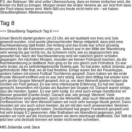
P.S. der Betreuer:
Wir sind voller Überraschung, dass es immer einfacher wird, die
Kinder ins Bett zu bringen. Morgen reisen die ersten Vereine ab, wir sind froh dass
der Pool etwas leerer wird. Mehr fällt uns heute nicht mehr ein – wir haben
Straußbergfieber. #Betreuersong
Tag 8
+++ Straußberg-Tagebuch Tag 8 +++
Unser Bericht startet gestern um 23 Uhr, als wir lautstark von Ines und Jule
geweckt wurden. Und wurde überraschender Weise mitgeteilt, dass jetzt eine
Nachtwanderung
statt findet
. Der Anfang und das Ende war schon gruselig
besonders für die Kleineren unter uns. Jedoch war in der Mitte der Wanderung
sehr wenig bis gar nichts los, da Schwerin nicht, wie es abgesprochen war,
gewartet hat. Nach der Nachtwanderung sind wir natürlich gleich schlafen
gegangen. Am nächsten Morgen, mussten wir keinen Frühsport machen, da die
Nachtwanderung ja stattfand. Also ging es für uns gleich zum Frühstück. Es war
sehr lecker, da es selbstmitgebrachte Nutella gab. So hat jeder, selbst Jolanda, gut
gefrühstückt. After
that
,
we
all
had
freetime
. Einige waren bei der Feuerkuppe,
andere haben mit einem Fußball Tischtennis gespielt. Dann haben wir die erste
Runde Werwolf eröffnet und es war sehr witzig. Nach dem Mittag hat wieder eine
sehr große Gruppe Werwolf gespielt. Ach ja, vor dem Werwolf spielen haben die
Großen ein Floß gebaut. Es war eine interessante Erfahrung. Es hat viel Spaß
gemacht, besonders mit Gustav als Bauherr
bei Gruppe rot. Danach waren einige,
also die meisten, baden. Es war sehr lustig. Es sind auch einige Handtücher im
Wasser gelandet (Danke Andy). Danach war, wie gesagt, Werwolf. Viele
Dorfbewohner sind gestorben, durch die Werwölfe, aber auch Werwölfe durch die
Dorfbewohner. Vor dem Werwolf haben wir noch sehr
bassige
Musik gehört. Dann
mussten wir uns auch schon beeilen, da wir mit den noch anwesenden Vereinen
Hockey Olympia geguckt haben. Deutschland hat gegen Frankreich gespielt und
hat sehr knapp 8:2 gewonnen. After
that
haben wir Abendbrot gegessen, jetzt
warten wir noch auf die Hochzeit (wenn sie denn überhaupt stattfindet)
. Der Stift ist
jetzt leer und deshalb können wir leider nicht weiter schreiben.
Jolanda und Jara
MfG